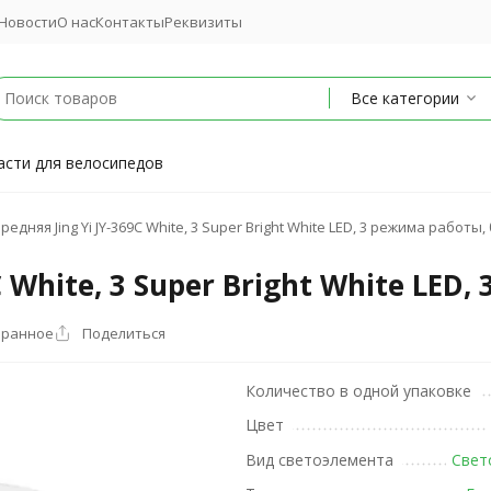
Новости
О нас
Контакты
Реквизиты
Все категории
асти для велосипедов
едняя Jing Yi JY-369C White, 3 Super Bright White LED, 3 режима работы,
C White, 3 Super Bright White LED
бранное
Поделиться
Количество в одной упаковке
Цвет
Вид светоэлемента
Свет