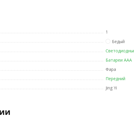
1
Бедый
Светодиодны
Батареи ААА
Фара
Передний
Jing Yi
рии