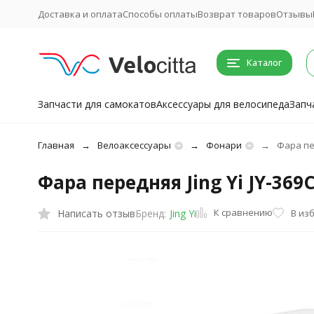
Доставка и оплата
Способы оплаты
Возврат товаров
Отзывы
Каталог
Запчасти для самокатов
Аксессуары для велосипеда
Запч
Главная
Велоаксессуары
Фонари
Фара пер
Фара передняя Jing Yi JY-369
К сравнению
Написать отзыв
В из
Бренд:
Jing Yi