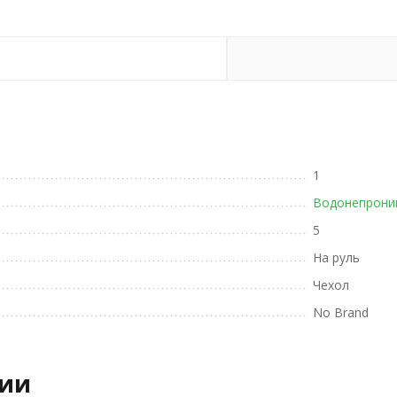
1
Водонепрони
5
На руль
Чехол
No Brand
рии