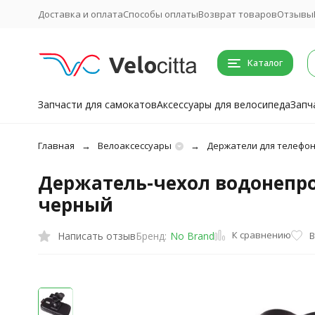
Доставка и оплата
Способы оплаты
Возврат товаров
Отзывы
Каталог
Запчасти для самокатов
Аксессуары для велосипеда
Запч
Главная
Велоаксессуары
Держатели для телефо
Держатель-чехол водонепро
черный
К сравнению
Написать отзыв
В
Бренд:
No Brand