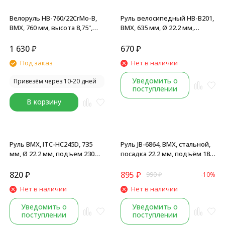
Велоруль HB-760/22CrMo-B,
Руль велосипедный HB-B201,
BMX, 760 мм, высота 8,75",
BMX, 635 мм, Ø 22.2 мм,
трубы: 22.2x1.6T и 19x1.2T,
подъем 170 мм, стальной,
CR-MO (хром-молибден),
темно-коричневый
1 630
₽
670
₽
black
Под заказ
Нет в наличии
Уведомить о
Привезём через 10-20 дней
поступлении
В корзину
Руль BMX, ITC-HC245D, 735
Руль JB-6864, BMX, стальной,
мм, Ø 22.2 мм, подъем 230
посадка 22.2 мм, подъём 180
мм, стальной, черный
мм, L-650 мм, черный
820
₽
895
₽
990
₽
-10%
Нет в наличии
Нет в наличии
Уведомить о
Уведомить о
поступлении
поступлении